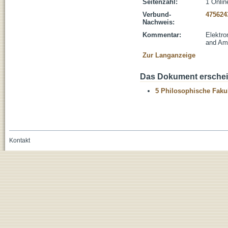
Seitenzahl:
1 Onlin
Verbund-
475624
Nachweis:
Kommentar:
Elektro
and Ame
Zur Langanzeige
Das Dokument erschein
5 Philosophische Fakul
Kontakt