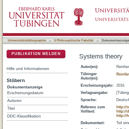
Systems theory
DSpace Repositorium (Manakin basiert)
Universitätsbibliographie
→
5 Philosophische Fakultät
→
Dokumentanzeig
PUBLIKATION MELDEN
Systems theory
Autor(en):
Reinfan
Hilfe und Informationen
Tübinger
Reinfa
Autor(en):
Stöbern
Erscheinungsjahr:
2016
Dokumentanzeige
Verlagsangabe:
[Tübing
Erscheinungsdatum
Sprache:
Deutsc
Autoren
Referenz zum
http:/
Titel
Volltext:
http://
http://
DDC-Klassifikation
Dokumentart:
Teil ei