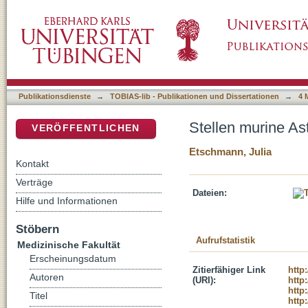
Stellen murine Astrozyten Zielzellen für 6-O
DSpace Repositorium (Manakin basiert)
Publikationsdienste
→
TOBIAS-lib - Publikationen und Dissertationen
→
4 
Stellen murine As
VERÖFFENTLICHEN
Etschmann, Julia
Kontakt
Verträge
Dateien:
Hilfe und Informationen
Stöbern
Aufrufstatistik
Medizinische Fakultät
Erscheinungsdatum
Zitierfähiger Link
http
Autoren
(URI):
http
http
Titel
http