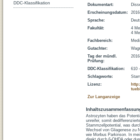
DDC-Klassifikation
Dokumentart:
Disse
Erscheinungsdatum:
2016
Sprache:
Deut
Fakultät:
4 Me
4 Me
Fachbereich:
Medi
Gutachter:
Wagn
Tag der mündl.
2016
Prüfung:
DDC-Klassifikation:
610 
Schlagworte:
Stam
Lizenz:
http
tueb
Zur Langanzeige
Inhaltszusammenfassun
Astrozyten haben das Potentia
unreifer, somit dedifferenzier
Stammzellpotential, was durc
Wechsel von Gliagenese zu N
wie Morbus Parkinson. In mein
direkt durch 6-OHDA oder durc