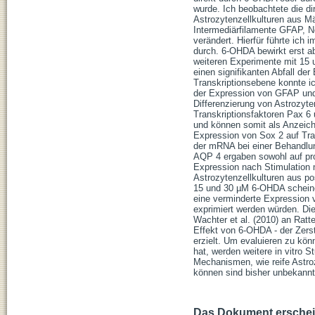
wurde. Ich beobachtete die di
Astrozytenzellkulturen aus M
Intermediärfilamente GFAP, N
verändert. Hierfür führte i
durch. 6-OHDA bewirkt erst ab
weiteren Experimente mit 15
einen signifikanten Abfall de
Transkriptionsebene konnte i
der Expression von GFAP und
Differenzierung von Astrozyte
Transkriptionsfaktoren Pax 6
und können somit als Anzeiche
Expression von Sox 2 auf Tr
der mRNA bei einer Behandlu
AQP 4 ergaben sowohl auf pro
Expression nach Stimulation 
Astrozytenzellkulturen aus p
15 und 30 µM 6-OHDA scheinen
eine verminderte Expression v
exprimiert werden würden. Die
Wachter et al. (2010) an Ratt
Effekt von 6-OHDA - der Zers
erzielt. Um evaluieren zu kön
hat, werden weitere in vitro 
Mechanismen, wie reife Astroz
können sind bisher unbekannt
Das Dokument erschein