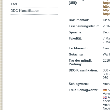
(URI):
http
Titel
http
http
DDC-Klassifikation
http
Dokumentart:
Disse
Erscheinungsdatum:
2016
Sprache:
Deut
Fakultät:
7 Ma
7 Ma
Fachbereich:
Geog
Gutachter:
Wahl
Tag der mündl.
2016
Prüfung:
DDC-Klassifikation:
300 
500 
930 
Schlagworte:
Arch
Freie Schlagwörter:
S
Verw
A
socia
Anth
Neoli