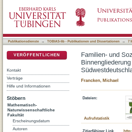
Familien- und Sozialstrukturen, Anthropolog
DSpace Repositorium (Manakin basiert)
linearbandkeramischer Populationen in Süd
Publikationsdienste
→
TOBIAS-lib - Publikationen und Dissertationen
→
7 
Familien- und Soz
VERÖFFENTLICHEN
Binnengliederung
Südwestdeutschl
Kontakt
Verträge
Francken, Michael
Hilfe und Informationen
Stöbern
Dateien:
Mathematisch-
Naturwissenschaftliche
Fakultät
Aufrufstatistik
Erscheinungsdatum
Autoren
Zitierfähiger Link
http