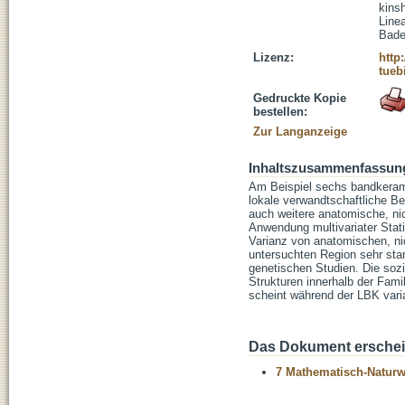
kins
Linea
Bade
Lizenz:
http
tueb
Gedruckte Kopie
bestellen:
Zur Langanzeige
Inhaltszusammenfassun
Am Beispiel sechs bandkerami
lokale verwandtschaftliche Be
auch weitere anatomische, n
Anwendung multivariater Statis
Varianz von anatomischen, ni
untersuchten Region sehr star
genetischen Studien. Die sozi
Strukturen innerhalb der Fami
scheint während der LBK vari
Das Dokument erschein
7 Mathematisch-Naturwi