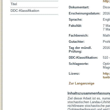
http
Titel
Dokumentart:
Disse
DDC-Klassifikation
Erscheinungsdatum:
2016
Sprache:
Engl
Fakultät:
7 Ma
7 Ma
Fachbereich:
Math
Gutachter:
Prohl
Tag der mündl.
2016
Prüfung:
DDC-Klassifikation:
510 
Schlagworte:
Optim
Magn
Lizenz:
http
tueb
Zur Langanzeige
Inhaltszusammenfassun
Ziel dieser Arbeit ist es, nu
stochastischen Landau-Lifshi
nichtlineare stochastische pa
(Sphärenbedingung) und wird b