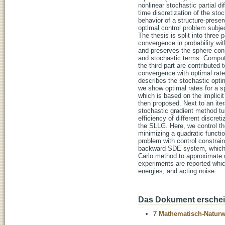
nonlinear stochastic partial d
time discretization of the sto
behavior of a structure-preser
optimal control problem subjec
The thesis is split into three
convergence in probability wit
and preserves the sphere const
and stochastic terms. Computa
the third part are contributed
convergence with optimal rate
describes the stochastic opti
we show optimal rates for a sp
which is based on the implici
then proposed. Next to an ite
stochastic gradient method t
efficiency of different discre
the SLLG. Here, we control th
minimizing a quadratic functi
problem with control constrain
backward SDE system, which is
Carlo method to approximate r
experiments are reported which
energies, and acting noise.
Das Dokument erschein
7 Mathematisch-Naturwi