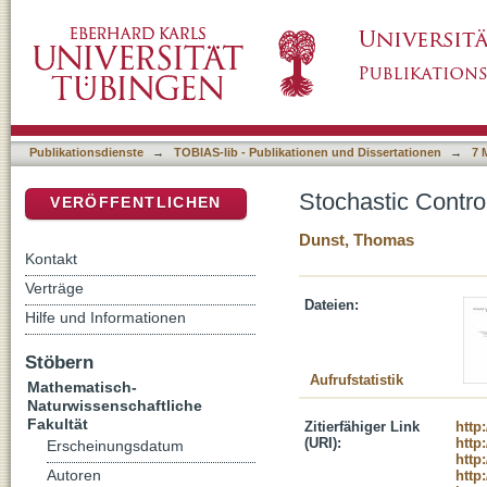
Stochastic Control of Magnetization Dynami
DSpace Repositorium (Manakin basiert)
Publikationsdienste
→
TOBIAS-lib - Publikationen und Dissertationen
→
7 
Stochastic Contro
VERÖFFENTLICHEN
Dunst, Thomas
Kontakt
Verträge
Dateien:
Hilfe und Informationen
Stöbern
Aufrufstatistik
Mathematisch-
Naturwissenschaftliche
Fakultät
Zitierfähiger Link
http
(URI):
http
Erscheinungsdatum
http
Autoren
http