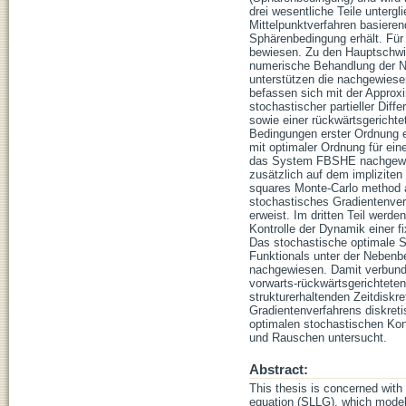
drei wesentliche Teile unterg
Mittelpunktverfahren basiere
Sphärenbedingung erhält. Für 
bewiesen. Zu den Hauptschwier
numerische Behandlung der Ni
unterstützen die nachgewiese
befassen sich mit der Approx
stochastischer partieller Dif
sowie einer rückwärtsgericht
Bedingungen erster Ordnung e
mit optimaler Ordnung für ein
das System FBSHE nachgewies
zusätzlich auf dem impliziten
squares Monte-Carlo method ap
stochastisches Gradientenverf
erweist. Im dritten Teil werd
Kontrolle der Dynamik einer f
Das stochastische optimale S
Funktionals unter der Nebenb
nachgewiesen. Damit verbund
vorwarts-rückwärtsgerichteten
strukturerhaltenden Zeitdiskr
Gradientenverfahrens diskreti
optimalen stochastischen Kon
und Rauschen untersucht.
Abstract:
This thesis is concerned with 
equation (SLLG), which model