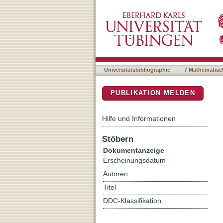
Differential regulation a
DSpace Repositorium (Manakin b
gamma/p87
Universitätsbibliographie
→
7 Mathematisc
PUBLIKATION MELDEN
Hilfe und Informationen
Stöbern
Dokumentanzeige
Erscheinungsdatum
Autoren
Titel
DDC-Klassifikation