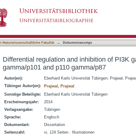
nd inhibition of PI3K gamma variants - p110 g
asiert)
h-Naturwissenschaftliche Fakultät
→
Dokumentanzeige
Differential regulation and inhibition of PI3K
gamma/p101 and p110 gamma/p87
Autor(en):
Eberhard Karls Universität Tübingen; Prajwal, Prajwal
Tübinger Autor(en):
Prajwal, Prajwal
Sonstige Beteiligte:
Eberhard Karls Universität Tübingen
Erscheinungsjahr:
2014
Verlagsangabe:
Tübingen
Sprache:
Englisch
Dokumentart:
Dissertation
Seitenzahl:
vi, 124 Seiten : Illustrationen