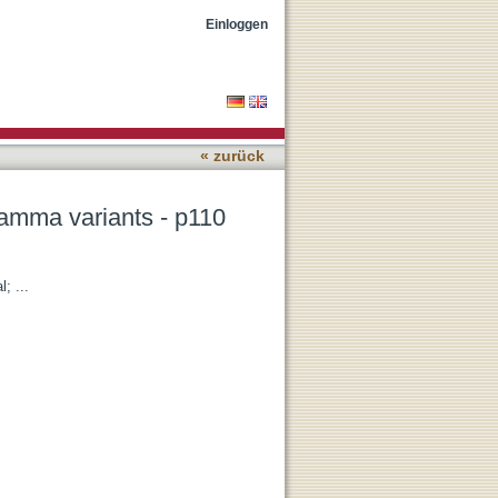
amma/p101 and p110
Einloggen
« zurück
 gamma variants - p110
; ...