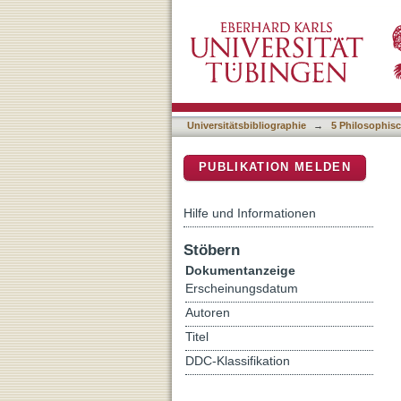
50 ans de relations franc
DSpace Repositorium (Manakin b
Universitätsbibliographie
→
5 Philosophisc
PUBLIKATION MELDEN
Hilfe und Informationen
Stöbern
Dokumentanzeige
Erscheinungsdatum
Autoren
Titel
DDC-Klassifikation