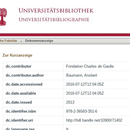
o-allemandes
asiert)
he Fakultät
→
Dokumentanzeige
Zur Kurzanzeige
dc.contributor
Fondation Charles de Gaulle
dc.contributor.author
Baumann, Ansbert
dc.date.accessioned
2016-07-12T12:04:05Z
dc.date.available
2016-07-12T12:04:05Z
dc.date.issued
2013
dc.identifier.isbn
978-2-36583-351-6
dc.identifier.uri
http://hdl.handle.net/10900/71402
dc.language.iso
fr