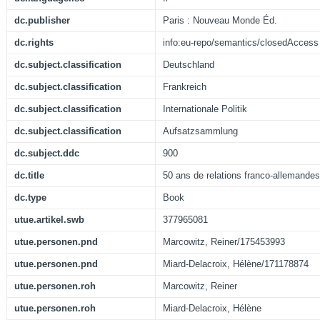
dc.publisher
Paris : Nouveau Monde Éd.
dc.rights
info:eu-repo/semantics/closedAccess
dc.subject.classification
Deutschland
dc.subject.classification
Frankreich
dc.subject.classification
Internationale Politik
dc.subject.classification
Aufsatzsammlung
dc.subject.ddc
900
dc.title
50 ans de relations franco-allemandes
dc.type
Book
utue.artikel.swb
377965081
utue.personen.pnd
Marcowitz, Reiner/175453993
utue.personen.pnd
Miard-Delacroix, Hélène/171178874
utue.personen.roh
Marcowitz, Reiner
utue.personen.roh
Miard-Delacroix, Hélène