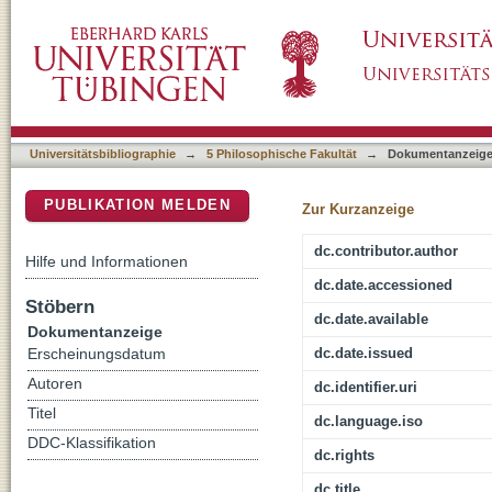
Vom Industriemoloch zur Creative City? : A
DSpace Repositorium (Manakin basiert)
Boom
Universitätsbibliographie
→
5 Philosophische Fakultät
→
Dokumentanzeig
PUBLIKATION MELDEN
Zur Kurzanzeige
dc.contributor.author
Hilfe und Informationen
dc.date.accessioned
Stöbern
dc.date.available
Dokumentanzeige
dc.date.issued
Erscheinungsdatum
Autoren
dc.identifier.uri
Titel
dc.language.iso
DDC-Klassifikation
dc.rights
dc.title