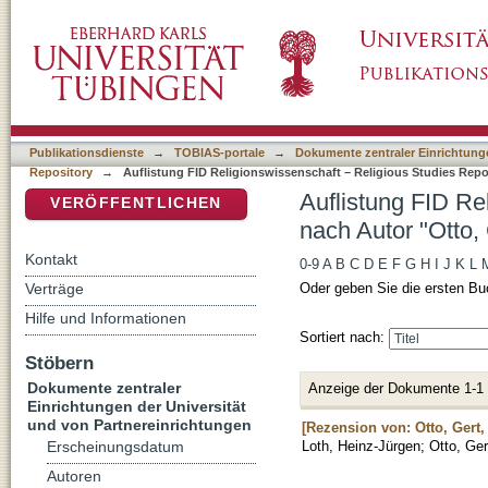
Auflistung FID Religionswissenschaft – Relig
DSpace Repositorium (Manakin basiert)
Publikationsdienste
→
TOBIAS-portale
→
Dokumente zentraler Einrichtunge
Repository
→
Auflistung FID Religionswissenschaft – Religious Studies Repo
Auflistung FID Re
VERÖFFENTLICHEN
nach Autor "Otto, 
Kontakt
0-9
A
B
C
D
E
F
G
H
I
J
K
L
Verträge
Oder geben Sie die ersten Bu
Hilfe und Informationen
Sortiert nach:
Stöbern
Dokumente zentraler
Anzeige der Dokumente 1-1
Einrichtungen der Universität
und von Partnereinrichtungen
[Rezension von: Otto, Gert,
Loth, Heinz-Jürgen
;
Otto, Ger
Erscheinungsdatum
Autoren