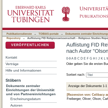
Auflistung FID Religionswissenschaft – Relig
DSpace Repositorium (Manakin basiert)
Publikationsdienste
→
TOBIAS-portale
→
Dokumente zentraler Einrichtunge
Repository
→
Auflistung FID Religionswissenschaft – Religious Studies Repo
Auflistung FID Re
VERÖFFENTLICHEN
nach Autor "Olson
Kontakt
0-9
A
B
C
D
E
F
G
H
I
J
K
L
Verträge
Oder geben Sie die ersten Bu
Hilfe und Informationen
Sortiert nach:
Stöbern
Dokumente zentraler
Anzeige der Dokumente 1-1
Einrichtungen der Universität
und von Partnereinrichtungen
[Rezension von: Celibacy an
Freiberger, Oliver
;
Olson, Car
Erscheinungsdatum
Autoren