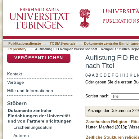
Auflistung FID Religionswissenschaft – Relig
DSpace Repositorium (Manakin basiert)
Publikationsdienste
→
TOBIAS-portale
→
Dokumente zentraler Einrichtunge
Repository
→
Auflistung FID Religionswissenschaft – Religious Studies Repos
Auflistung FID Re
VERÖFFENTLICHEN
nach Titel
Kontakt
0-9
A
B
C
D
E
F
G
H
I
J
K
L
Verträge
Oder geben Sie die ersten Bu
Hilfe und Informationen
Sortiert nach:
Stöbern
Dokumente zentraler
Anzeige der Dokumente 229
Einrichtungen der Universität
und von Partnereinrichtungen
Zarathustras Religion : Rit
Hutter, Manfred
(
2013
)
;
Wisse
Erscheinungsdatum
Autoren
Zeitliche Strukturen religi