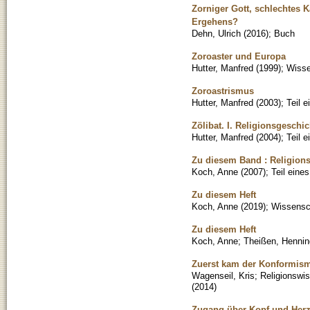
Zorniger Gott, schlechtes 
Ergehens?
Dehn, Ulrich
(
2016
)
;
Buch
Zoroaster und Europa
Hutter, Manfred
(
1999
)
;
Wisse
Zoroastrismus
Hutter, Manfred
(
2003
)
;
Teil 
Zölibat. I. Religionsgeschic
Hutter, Manfred
(
2004
)
;
Teil 
Zu diesem Band : Religions
Koch, Anne
(
2007
)
;
Teil eine
Zu diesem Heft
Koch, Anne
(
2019
)
;
Wissensch
Zu diesem Heft
Koch, Anne
;
Theißen, Hennin
Zuerst kam der Konformismu
Wagenseil, Kris
;
Religionswi
(
2014
)
Zugang über Kopf und Herz.