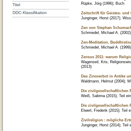
Rüpke, Jörg
(
1996
)
;
Buch
Titel
DDC-Klassifikation
Zeitschrift für Geistes- un
Junginger, Horst
(
2017
)
;
Wisse
Zen von Stephan Schumac
Schmiedel, Michael A.
(
2002
)
Zen-Meditation. Buddhistis
Schmiedel, Michael A.
(
1999
)
Zensus 2011: warum Religion
Wagenseil, Kris
;
Religionswi
(
2013
)
Das Zinsverbot in Antike u
Waldmann, Helmut
(
2004
)
;
Wi
Die zivilgesellschaftlichen
Weiß, Sabrina
(
2015
)
;
Teil e
Die zivilgesellschaftliche
Elwert, Frederik
(
2015
)
;
Teil 
Zivilreligion : mögliche E
Junginger, Horst
(
2014
)
;
Teil