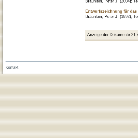
Bräunlein, Peter J.
(
2004
)
;
Te
Entwurfszeichnung für das 
Bräunlein, Peter J.
(
1992
)
;
Te
Anzeige der Dokumente 21-
Kontakt