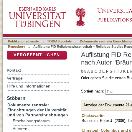
Auflistung FID Religionswissenschaft – Relig
DSpace Repositorium (Manakin basiert)
J."
Publikationsdienste
→
TOBIAS-portale
→
Dokumente zentraler Einrichtunge
Repository
→
Auflistung FID Religionswissenschaft – Religious Studies Repo
Auflistung FID Re
VERÖFFENTLICHEN
nach Autor "Bräunl
Kontakt
0-9
A
B
C
D
E
F
G
H
I
J
K
L
Verträge
Oder geben Sie die ersten Bu
Hilfe und Informationen
Sortiert nach:
Stöbern
Dokumente zentraler
Anzeige der Dokumente 21-
Einrichtungen der Universität
und von Partnereinrichtungen
Chakravartin
Bräunlein, Peter J.
(
2006
)
;
Te
Erscheinungsdatum
Autoren
Christoph Columbus und die