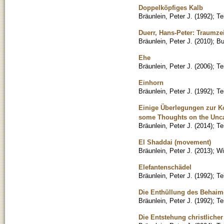
Doppelköpfiges Kalb
Bräunlein, Peter J.
(
1992
)
;
Te
Duerr, Hans-Peter: Traumzei
Bräunlein, Peter J.
(
2010
)
;
Bu
Ehe
Bräunlein, Peter J.
(
2006
)
;
Te
Einhorn
Bräunlein, Peter J.
(
1992
)
;
Te
Einige Überlegungen zur Ko
some Thoughts on the Unca
Bräunlein, Peter J.
(
2014
)
;
Te
El Shaddai (movement)
Bräunlein, Peter J.
(
2013
)
;
Wi
Elefantenschädel
Bräunlein, Peter J.
(
1992
)
;
Te
Die Enthüllung des Behaim
Bräunlein, Peter J.
(
1992
)
;
Te
Die Entstehung christlich