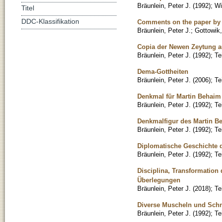
Bräunlein, Peter J.
(
1992
)
;
Wi
Titel
DDC-Klassifikation
Comments on the paper by
Bräunlein, Peter J.
;
Gottowik,
Copia der Newen Zeytung a
Bräunlein, Peter J.
(
1992
)
;
Te
Dema-Gottheiten
Bräunlein, Peter J.
(
2006
)
;
Te
Denkmal für Martin Behaim
Bräunlein, Peter J.
(
1992
)
;
Te
Denkmalfigur des Martin B
Bräunlein, Peter J.
(
1992
)
;
Te
Diplomatische Geschichte 
Bräunlein, Peter J.
(
1992
)
;
Te
Disciplina, Transformation 
Überlegungen
Bräunlein, Peter J.
(
2018
)
;
Te
Diverse Muscheln und Sch
Bräunlein, Peter J.
(
1992
)
;
Te