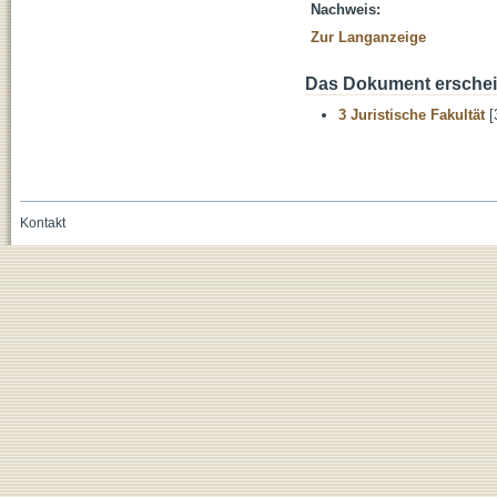
Nachweis:
Zur Langanzeige
Das Dokument erschein
3 Juristische Fakultät
[
Kontakt