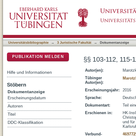
§§ 103-112, 115-119, 315--334 InsO
DSpace Repositorium (Manakin basiert)
Universitätsbibliographie
→
3 Juristische Fakultät
→
Dokumentanzeige
PUBLIKATION MELDEN
§§ 103-112, 115-1
Autor(en):
Marotz
Hilfe und Informationen
Tübinger
Marotz
Autor(en):
Stöbern
Erscheinungsjahr:
2016
Dokumentanzeige
Sprache:
Deutsc
Erscheinungsdatum
Dokumentart:
Teil ei
Autoren
Erschienen in:
HK-InsO
Titel
Christo
und für
DDC-Klassifikation
Karlsru
Verbund-
469772