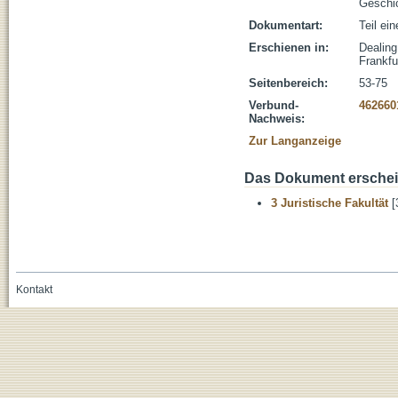
Geschi
Dokumentart:
Teil ei
Erschienen in:
Dealing
Frankfu
Seitenbereich:
53-75
Verbund-
462660
Nachweis:
Zur Langanzeige
Das Dokument erschein
3 Juristische Fakultät
[
Kontakt