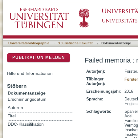
Failed memoria : rights of patronage and of b
DSpace Repositorium (Manakin basiert)
Universitätsbibliographie
→
3 Juristische Fakultät
→
Dokumentanzeige
PUBLIKATION MELDEN
Failed memoria : r
Autor(en):
Forster
Hilfe und Informationen
Tübinger
Forste
Autor(en):
Stöbern
Erscheinungsjahr:
2016
Dokumentanzeige
Sprache:
Deutsc
Erscheinungsdatum
Englisc
Autoren
Schlagworte:
Spanie
Titel
Adel
Familie
DDC-Klassifikation
Vermög
Insolve
Insolve