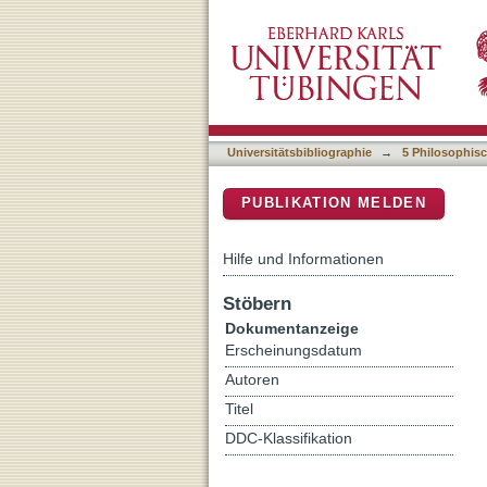
On using intelligent compu
DSpace Repositorium (Manakin b
learning
Universitätsbibliographie
→
5 Philosophisc
PUBLIKATION MELDEN
Hilfe und Informationen
Stöbern
Dokumentanzeige
Erscheinungsdatum
Autoren
Titel
DDC-Klassifikation