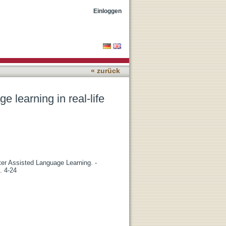
eign language teaching and
Einloggen
« zurück
e learning in real-life
ter Assisted Language Learning. -
. 4-24