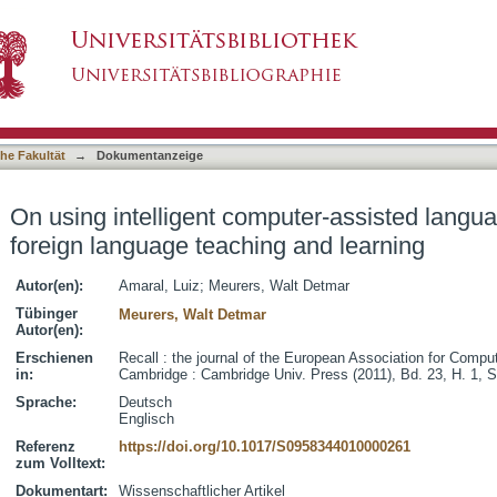
ter-assisted language learning in real-life for
asiert)
he Fakultät
→
Dokumentanzeige
On using intelligent computer-assisted languag
foreign language teaching and learning
Autor(en):
Amaral, Luiz
;
Meurers, Walt Detmar
Tübinger
Meurers, Walt Detmar
Autor(en):
Erschienen
Recall : the journal of the European Association for Compu
in:
Cambridge : Cambridge Univ. Press (2011), Bd. 23, H. 1, S
Sprache:
Deutsch
Englisch
Referenz
https://doi.org/10.1017/S0958344010000261
zum Volltext:
Dokumentart:
Wissenschaftlicher Artikel