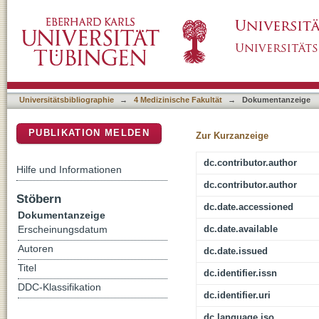
p21-activated Kinases (PAKs) Mediate the Ph
DSpace Repositorium (Manakin basiert)
Inhibition of Rac1 GTPase
Universitätsbibliographie
→
4 Medizinische Fakultät
→
Dokumentanzeige
PUBLIKATION MELDEN
Zur Kurzanzeige
dc.contributor.author
Hilfe und Informationen
dc.contributor.author
Stöbern
dc.date.accessioned
Dokumentanzeige
dc.date.available
Erscheinungsdatum
Autoren
dc.date.issued
Titel
dc.identifier.issn
DDC-Klassifikation
dc.identifier.uri
dc.language.iso