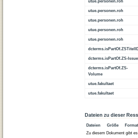
utue.personen.roh
utue.personen.roh
utue.personen.roh
utue.personen.roh
utue.personen.roh
dcterms.isPartOf.ZSTitelI
dcterms.isPartOf.ZS-Issue
dcterms.isPartOf.ZS-
Volume
utue.fakultaet
utue.fakultaet
Dateien zu dieser Res
Dateien
Größe
Forma
Zu diesem Dokument gibt es 