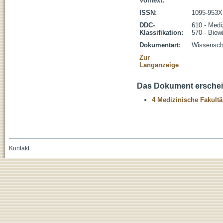
Volltext:
ISSN:
1095-953X
DDC-
610 - Medi
Klassifikation:
570 - Biow
Dokumentart:
Wissenscha
Zur
Langanzeige
Das Dokument erschein
4 Medizinische Fakultä
Kontakt