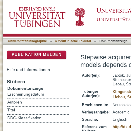
Stepwise acquirement of hallmark neuropat
DSpace Repositorium (Manakin basiert)
type and neuronal aging
Universitätsbibliographie
→
4 Medizinische Fakultät
→
Dokumentanzeige
PUBLIKATION MELDEN
Stepwise acquire
models depends o
Hilfe und Informationen
Autor(en):
Japtok, Jul
Sternecker
Stöbern
Liebau, St
Dokumentanzeige
Tübinger
Klingenste
Erscheinungsdatum
Autor(en):
Liebau, S
Autoren
Erschienen in:
Neurobiolo
Titel
Verlagsangabe:
Academic P
DDC-Klassifikation
Sprache:
Englisch
Referenz zum
http://dx.