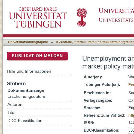
Unemployment and subsequent employment sta
DSpace Repositorium (Manakin basiert)
Universitätsbibliographie
→
8 Zentrale, interfakultäre und fakultätsübergreif
PUBLIKATION MELDEN
Unemployment and
market policy mat
Hilfe und Informationen
Autor(en):
Wu
Stöbern
Tübinger Autor(en):
Fe
Dokumentanzeige
Erschienen in:
Soc
Erscheinungsdatum
Verlagsangabe:
Oxf
Autoren
Sprache:
Eng
Titel
Referenz zum Volltext:
htt
DDC-Klassifikation
ISSN:
14
DDC-Klassifikation:
330