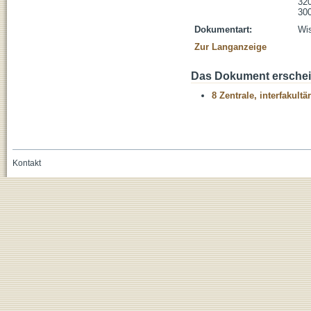
320
300
Dokumentart:
Wis
Zur Langanzeige
Das Dokument erschein
8 Zentrale, interfakult
Kontakt