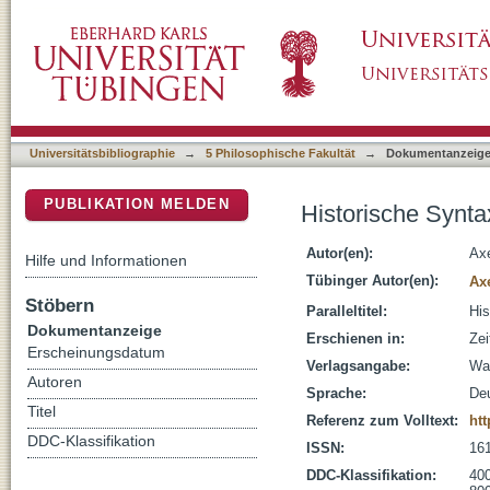
Historische Syntax des Deutschen aus gener
DSpace Repositorium (Manakin basiert)
Universitätsbibliographie
→
5 Philosophische Fakultät
→
Dokumentanzeig
PUBLIKATION MELDEN
Historische Synta
Autor(en):
Axe
Hilfe und Informationen
Tübinger Autor(en):
Axe
Stöbern
Paralleltitel:
His
Dokumentanzeige
Erschienen in:
Zei
Erscheinungsdatum
Verlagsangabe:
Wa
Autoren
Sprache:
De
Titel
Referenz zum Volltext:
htt
DDC-Klassifikation
ISSN:
16
DDC-Klassifikation:
400