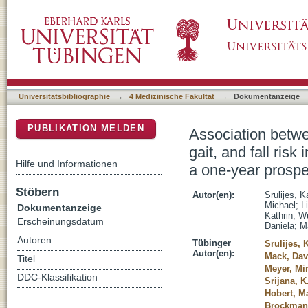
Association between vestibulo-ocular reflex s
DSpace Repositorium (Manakin basiert)
neurodegenerative disease: protocol of a one
Universitätsbibliographie
→
4 Medizinische Fakultät
→
Dokumentanzeige
PUBLIKATION MELDEN
Association betwe
gait, and fall ris
Hilfe und Informationen
a one-year prospe
Stöbern
Autor(en):
Srulijes, K
Michael
;
L
Dokumentanzeige
Kathrin
;
Wu
Erscheinungsdatum
Daniela
;
Ma
Autoren
Tübinger
Srulijes, 
Autor(en):
Mack, Dav
Titel
Meyer, Mi
DDC-Klassifikation
Srijana, K
Hobert, M
Brockmann