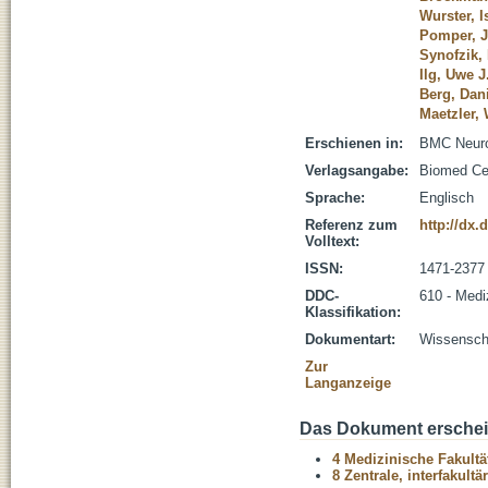
Wurster, I
Pomper, J
Synofzik, 
Ilg, Uwe J
Berg, Dan
Maetzler, 
Erschienen in:
BMC Neurol
Verlagsangabe:
Biomed Cen
Sprache:
Englisch
Referenz zum
http://dx.
Volltext:
ISSN:
1471-2377
DDC-
610 - Medi
Klassifikation:
Dokumentart:
Wissenscha
Zur
Langanzeige
Das Dokument erschein
4 Medizinische Fakultä
8 Zentrale, interfakult