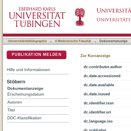
Transanal endoscopic microsurgery in treatme
DSpace Repositorium (Manakin basiert)
combined with radiochemotherapy
Universitätsbibliographie
→
4 Medizinische Fakultät
→
Dokumentanzeige
PUBLIKATION MELDEN
Zur Kurzanzeige
dc.contributor.author
Hilfe und Informationen
dc.date.accessioned
Stöbern
dc.date.available
Dokumentanzeige
dc.date.issued
Erscheinungsdatum
Autoren
dc.identifier.issn
Titel
dc.identifier.uri
DDC-Klassifikation
dc.language.iso
dc.publisher