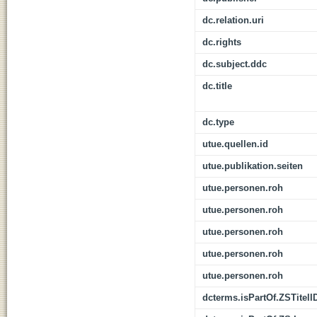
dc.relation.uri
dc.rights
dc.subject.ddc
dc.title
dc.type
utue.quellen.id
utue.publikation.seiten
utue.personen.roh
utue.personen.roh
utue.personen.roh
utue.personen.roh
utue.personen.roh
dcterms.isPartOf.ZSTitelI