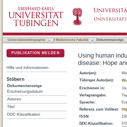
Using human induced pluripotent stem cells 
DSpace Repositorium (Manakin basiert)
Universitätsbibliographie
→
4 Medizinische Fakultät
→
Dokumentanzeige
PUBLIKATION MELDEN
Using human induc
disease: Hope an
Hilfe und Informationen
Autor(en):
Wie
Stöbern
Tübinger Autor(en):
Wie
Dokumentanzeige
Erschienen in:
Jou
Erscheinungsdatum
Verlagsangabe:
Tay
Autoren
Sprache:
Eng
Titel
Referenz zum Volltext:
htt
DDC-Klassifikation
ISSN:
15
DDC-Klassifikation:
570