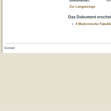
Dokumentart:
Wis
Zur Langanzeige
Das Dokument erschein
4 Medizinische Fakultä
Kontakt