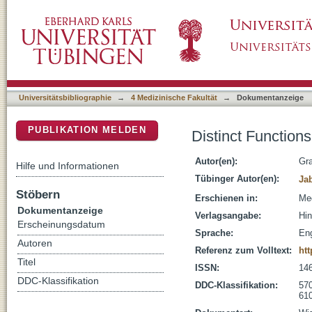
Distinct Functions of Neutrophil in Cancer an
DSpace Repositorium (Manakin basiert)
Universitätsbibliographie
→
4 Medizinische Fakultät
→
Dokumentanzeige
PUBLIKATION MELDEN
Distinct Functions
Autor(en):
Gra
Hilfe und Informationen
Tübinger Autor(en):
Ja
Stöbern
Erschienen in:
Med
Dokumentanzeige
Verlagsangabe:
Hin
Erscheinungsdatum
Sprache:
Eng
Autoren
Referenz zum Volltext:
htt
Titel
ISSN:
14
DDC-Klassifikation
DDC-Klassifikation:
570
610