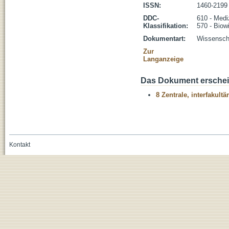
ISSN:
1460-2199
DDC-
610 - Medi
Klassifikation:
570 - Biow
Dokumentart:
Wissenscha
Zur
Langanzeige
Das Dokument erschein
8 Zentrale, interfakult
Kontakt