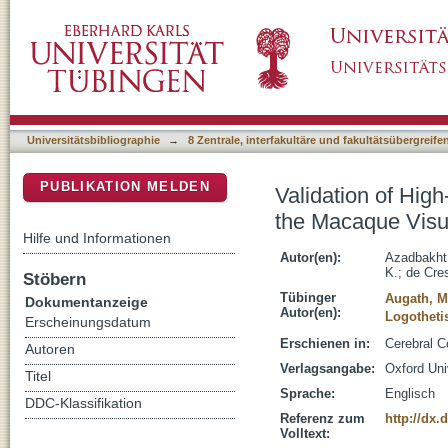
Validation of High-Resolution Tractography A
DSpace Repositorium (Manakin basiert)
Universitätsbibliographie
→
8 Zentrale, interfakultäre und fakultätsübergreif
PUBLIKATION MELDEN
Validation of High
the Macaque Visu
Hilfe und Informationen
Autor(en):
Azadbakht,
K.
;
de Cres
Stöbern
Tübinger
Augath, M
Dokumentanzeige
Autor(en):
Logothetis
Erscheinungsdatum
Erschienen in:
Cerebral C
Autoren
Verlagsangabe:
Oxford Uni
Titel
Sprache:
Englisch
DDC-Klassifikation
Referenz zum
http://dx.
Volltext: