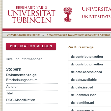
Binary logistic regression versus stochastic 
DSpace Repositorium (Manakin basiert)
susceptibility for multiple-occurring landslide
Messina (Sicily, southern Italy)
Universitätsbibliographie
→
7 Mathematisch-Naturwissenschaftliche Fakultät
PUBLIKATION MELDEN
Zur Kurzanzeige
dc.contributor.author
Hilfe und Informationen
dc.contributor.author
Stöbern
dc.date.accessioned
Dokumentanzeige
dc.date.available
Erscheinungsdatum
Autoren
dc.date.issued
Titel
dc.identifier.issn
DDC-Klassifikation
dc.identifier.uri
dc.language.iso