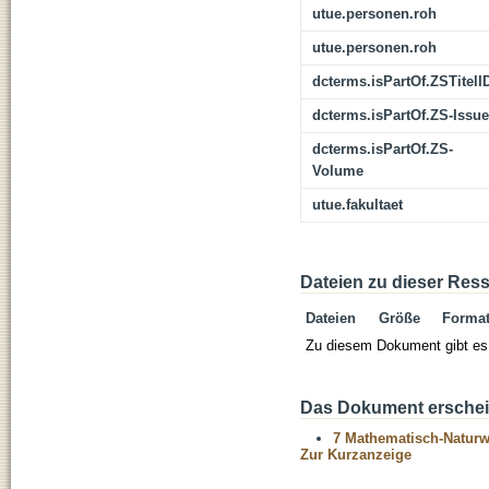
utue.personen.roh
utue.personen.roh
dcterms.isPartOf.ZSTitelI
dcterms.isPartOf.ZS-Issue
dcterms.isPartOf.ZS-
Volume
utue.fakultaet
Dateien zu dieser Res
Dateien
Größe
Forma
Zu diesem Dokument gibt es 
Das Dokument erschein
7 Mathematisch-Naturwi
Zur Kurzanzeige