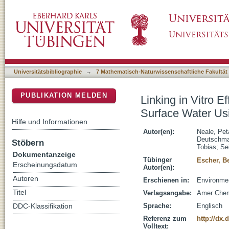
Linking in Vitro Effects and Detected Organi
DSpace Repositorium (Manakin basiert)
Toxicity Modeling
Universitätsbibliographie
→
7 Mathematisch-Naturwissenschaftliche Fakultät
PUBLIKATION MELDEN
Linking in Vitro E
Surface Water Usi
Hilfe und Informationen
Autor(en):
Neale, Pet
Deutschma
Stöbern
Tobias
;
Se
Dokumentanzeige
Tübinger
Escher, B
Erscheinungsdatum
Autor(en):
Autoren
Erschienen in:
Environmen
Titel
Verlagsangabe:
Amer Chem
Sprache:
Englisch
DDC-Klassifikation
Referenz zum
http://dx.
Volltext: