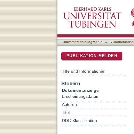
The infrared camera on
DSpace Repositorium (Manakin b
Universitätsbibliographie
→
7 Mathematisc
PUBLIKATION MELDEN
Hilfe und Informationen
Stöbern
Dokumentanzeige
Erscheinungsdatum
Autoren
Titel
DDC-Klassifikation