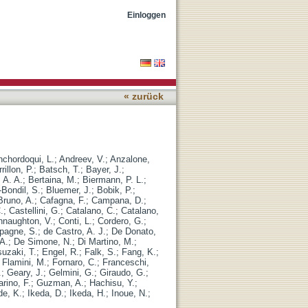
Einloggen
« zurück
nchordoqui, L.
;
Andreev, V.
;
Anzalone,
rillon, P.
;
Batsch, T.
;
Bayer, J.
;
, A. A.
;
Bertaina, M.
;
Biermann, P. L.
;
-Bondil, S.
;
Bluemer, J.
;
Bobik, P.
;
Bruno, A.
;
Cafagna, F.
;
Campana, D.
;
.
;
Castellini, G.
;
Catalano, C.
;
Catalano,
nnaughton, V.
;
Conti, L.
;
Cordero, G.
;
pagne, S.
;
de Castro, A. J.
;
De Donato,
 A.
;
De Simone, N.
;
Di Martino, M.
;
suzaki, T.
;
Engel, R.
;
Falk, S.
;
Fang, K.
;
;
Flamini, M.
;
Fornaro, C.
;
Franceschi,
.
;
Geary, J.
;
Gelmini, G.
;
Giraudo, G.
;
rino, F.
;
Guzman, A.
;
Hachisu, Y.
;
de, K.
;
Ikeda, D.
;
Ikeda, H.
;
Inoue, N.
;