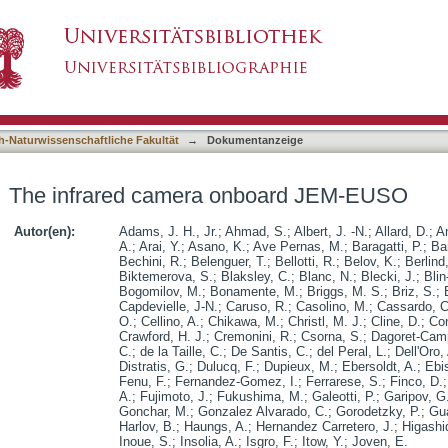
board JEM-EUSO
asiert)
h-Naturwissenschaftliche Fakultät
→
Dokumentanzeige
The infrared camera onboard JEM-EUSO
Autor(en):
Adams, J. H., Jr.
;
Ahmad, S.
;
Albert, J. -N.
;
Allard, D.
;
A
A.
;
Arai, Y.
;
Asano, K.
;
Ave Pernas, M.
;
Baragatti, P.
;
Bar
Bechini, R.
;
Belenguer, T.
;
Bellotti, R.
;
Belov, K.
;
Berlind
Biktemerova, S.
;
Blaksley, C.
;
Blanc, N.
;
Blecki, J.
;
Blin
Bogomilov, M.
;
Bonamente, M.
;
Briggs, M. S.
;
Briz, S.
;
Capdevielle, J-N.
;
Caruso, R.
;
Casolino, M.
;
Cassardo, C
O.
;
Cellino, A.
;
Chikawa, M.
;
Christl, M. J.
;
Cline, D.
;
Co
Crawford, H. J.
;
Cremonini, R.
;
Csorna, S.
;
Dagoret-Cam
C.
;
de la Taille, C.
;
De Santis, C.
;
del Peral, L.
;
Dell'Oro,
Distratis, G.
;
Dulucq, F.
;
Dupieux, M.
;
Ebersoldt, A.
;
Ebi
Fenu, F.
;
Fernandez-Gomez, I.
;
Ferrarese, S.
;
Finco, D.
A.
;
Fujimoto, J.
;
Fukushima, M.
;
Galeotti, P.
;
Garipov, G
Gonchar, M.
;
Gonzalez Alvarado, C.
;
Gorodetzky, P.
;
Gua
Harlov, B.
;
Haungs, A.
;
Hernandez Carretero, J.
;
Higashi
Inoue, S.
;
Insolia, A.
;
Isgro, F.
;
Itow, Y.
;
Joven, E.