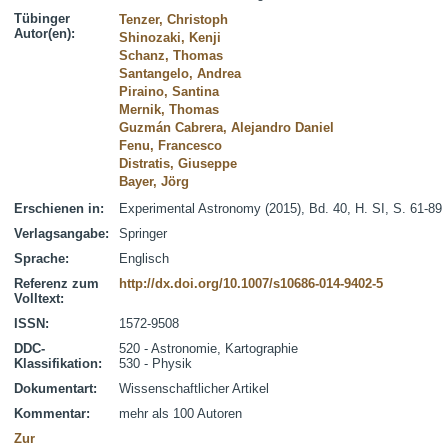
Tübinger
Tenzer, Christoph
Autor(en):
Shinozaki, Kenji
Schanz, Thomas
Santangelo, Andrea
Piraino, Santina
Mernik, Thomas
Guzmán Cabrera, Alejandro Daniel
Fenu, Francesco
Distratis, Giuseppe
Bayer, Jörg
Erschienen in:
Experimental Astronomy (2015), Bd. 40, H. SI, S. 61-89
Verlagsangabe:
Springer
Sprache:
Englisch
Referenz zum
http://dx.doi.org/10.1007/s10686-014-9402-5
Volltext:
ISSN:
1572-9508
DDC-
520 - Astronomie, Kartographie
Klassifikation:
530 - Physik
Dokumentart:
Wissenschaftlicher Artikel
Kommentar:
mehr als 100 Autoren
Zur