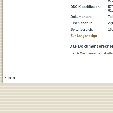
978
DDC-Klassifikation:
570
610
Dokumentart:
Tei
Erschienen in:
Agi
Seitenbereich:
16
Zur Langanzeige
Das Dokument erschein
4 Medizinische Fakultä
Kontakt