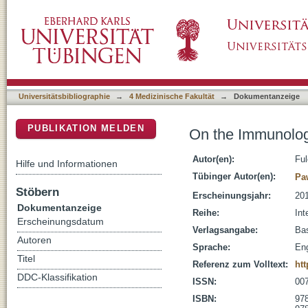
On the Immunological Theory of Aging
DSpace Repositorium (Manakin basiert)
Universitätsbibliographie
→
4 Medizinische Fakultät
→
Dokumentanzeige
PUBLIKATION MELDEN
On the Immunolog
Autor(en):
Fu
Hilfe und Informationen
Tübinger Autor(en):
Pa
Stöbern
Erscheinungsjahr:
20
Dokumentanzeige
Reihe:
Int
Erscheinungsdatum
Verlagsangabe:
Bas
Autoren
Sprache:
Eng
Titel
Referenz zum Volltext:
htt
DDC-Klassifikation
ISSN:
00
ISBN:
978