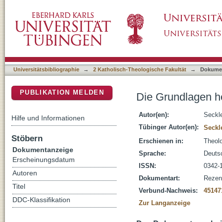
Die Grundlagen heilsgeschichtlicher Dogmati
DSpace Repositorium (Manakin basiert)
Universitätsbibliographie
→
2 Katholisch-Theologische Fakultät
→
Dokume
PUBLIKATION MELDEN
Die Grundlagen he
Autor(en):
Seckl
Hilfe und Informationen
Tübinger Autor(en):
Seckl
Stöbern
Erschienen in:
Theolo
Dokumentanzeige
Sprache:
Deuts
Erscheinungsdatum
ISSN:
0342-
Autoren
Dokumentart:
Rezen
Titel
Verbund-Nachweis:
45147
DDC-Klassifikation
Zur Langanzeige