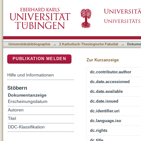
Thomas von Aquin - der Weg
DSpace Repositorium (Manakin basiert)
Universitätsbibliographie
→
2 Katholisch-Theologische Fakultät
→
Dokume
PUBLIKATION MELDEN
Zur Kurzanzeige
dc.contributor.author
Hilfe und Informationen
dc.date.accessioned
Stöbern
dc.date.available
Dokumentanzeige
dc.date.issued
Erscheinungsdatum
Autoren
dc.identifier.uri
Titel
dc.language.iso
DDC-Klassifikation
dc.rights
dc.title