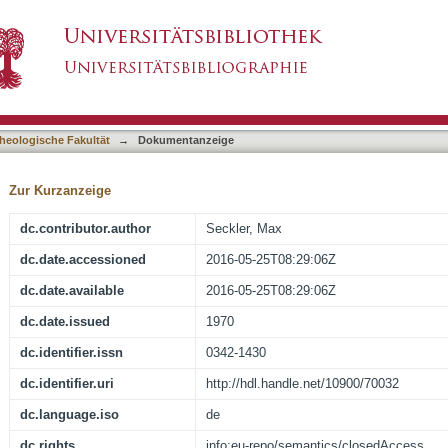
on Baader und die Entwicklung seines Kirchenbeg
asiert)
heologische Fakultät
→
Dokumentanzeige
Zur Kurzanzeige
dc.contributor.author
Seckler, Max
dc.date.accessioned
2016-05-25T08:29:06Z
dc.date.available
2016-05-25T08:29:06Z
dc.date.issued
1970
dc.identifier.issn
0342-1430
dc.identifier.uri
http://hdl.handle.net/10900/70032
dc.language.iso
de
dc.rights
info:eu-repo/semantics/closedAccess