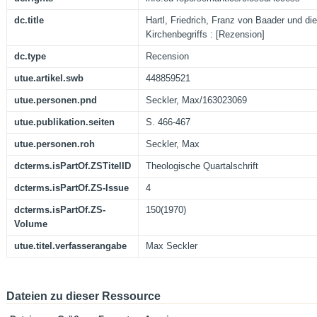
dc.title
Hartl, Friedrich, Franz von Baader und di
Kirchenbegriffs : [Rezension]
dc.type
Recension
utue.artikel.swb
448859521
utue.personen.pnd
Seckler, Max/163023069
utue.publikation.seiten
S. 466-467
utue.personen.roh
Seckler, Max
dcterms.isPartOf.ZSTitelID
Theologische Quartalschrift
dcterms.isPartOf.ZS-Issue
4
dcterms.isPartOf.ZS-
150(1970)
Volume
utue.titel.verfasserangabe
Max Seckler
Dateien zu dieser Ressource