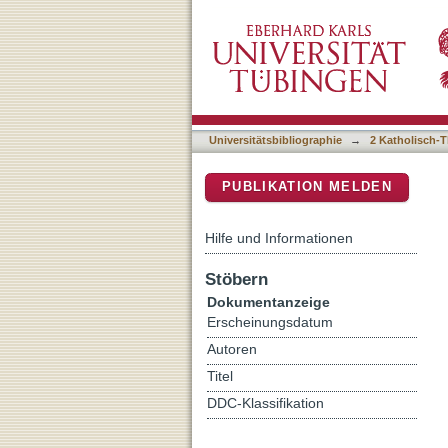
Hartl, Friedrich, Franz v
DSpace Repositorium (Manakin b
Universitätsbibliographie
→
2 Katholisch-T
PUBLIKATION MELDEN
Hilfe und Informationen
Stöbern
Dokumentanzeige
Erscheinungsdatum
Autoren
Titel
DDC-Klassifikation