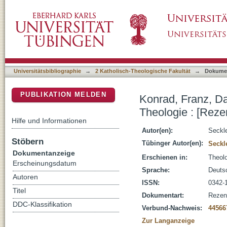
Konrad, Franz, Das Offenbarungsverständnis 
DSpace Repositorium (Manakin basiert)
Universitätsbibliographie
→
2 Katholisch-Theologische Fakultät
→
Dokume
PUBLIKATION MELDEN
Konrad, Franz, Da
Theologie : [Reze
Hilfe und Informationen
Autor(en):
Seckl
Stöbern
Tübinger Autor(en):
Seckl
Dokumentanzeige
Erschienen in:
Theolo
Erscheinungsdatum
Sprache:
Deuts
Autoren
ISSN:
0342-
Titel
Dokumentart:
Rezen
DDC-Klassifikation
Verbund-Nachweis:
44566
Zur Langanzeige