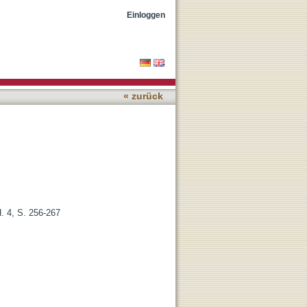
Besinnung
Einloggen
« zurück
H. 4, S. 256-267