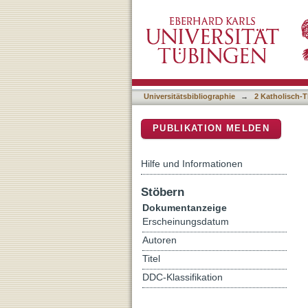
Tradition als Überlieferu
DSpace Repositorium (Manakin b
Universitätsbibliographie
→
2 Katholisch-T
PUBLIKATION MELDEN
Hilfe und Informationen
Stöbern
Dokumentanzeige
Erscheinungsdatum
Autoren
Titel
DDC-Klassifikation