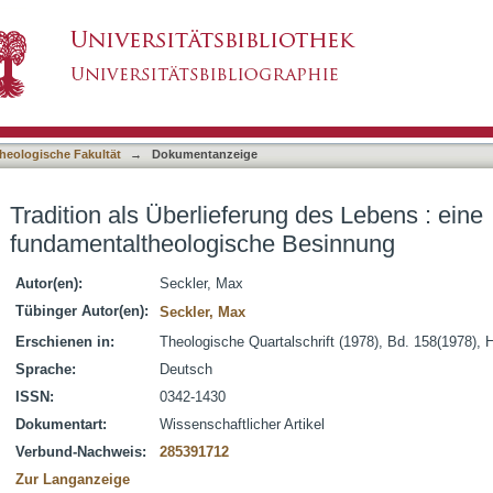
ng des Lebens : eine fundamentaltheologische 
asiert)
heologische Fakultät
→
Dokumentanzeige
Tradition als Überlieferung des Lebens : eine
fundamentaltheologische Besinnung
Autor(en):
Seckler, Max
Tübinger Autor(en):
Seckler, Max
Erschienen in:
Theologische Quartalschrift (1978), Bd. 158(1978), 
Sprache:
Deutsch
ISSN:
0342-1430
Dokumentart:
Wissenschaftlicher Artikel
Verbund-Nachweis:
285391712
Zur Langanzeige