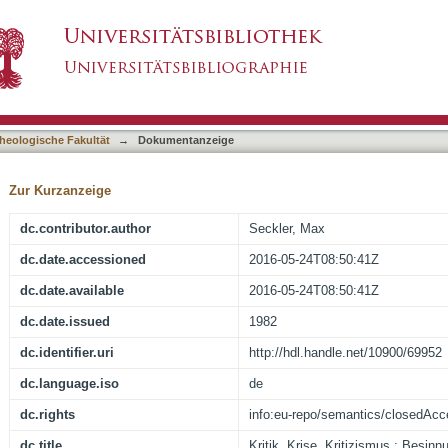
 : Besinnung auf die kritischen Aufgaben der The
asiert)
heologische Fakultät
→
Dokumentanzeige
Zur Kurzanzeige
dc.contributor.author
Seckler, Max
dc.date.accessioned
2016-05-24T08:50:41Z
dc.date.available
2016-05-24T08:50:41Z
dc.date.issued
1982
dc.identifier.uri
http://hdl.handle.net/10900/69952
dc.language.iso
de
dc.rights
info:eu-repo/semantics/closedAc
dc.title
Kritik, Krise, Kritizismus : Besinn