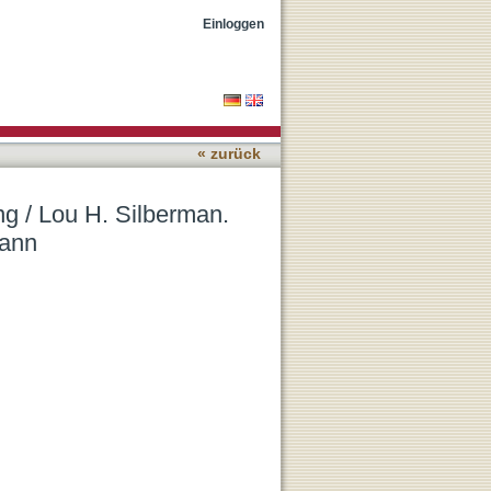
ltgeschichte und
Einloggen
« zurück
ung / Lou H. Silberman.
Mann