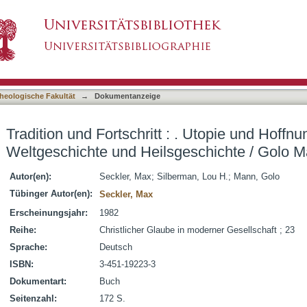
: . Utopie und Hoffnung / Lou H. Silberman. We
asiert)
ann
heologische Fakultät
→
Dokumentanzeige
Tradition und Fortschritt : . Utopie und Hoffn
Weltgeschichte und Heilsgeschichte / Golo 
Autor(en):
Seckler, Max
;
Silberman, Lou H.
;
Mann, Golo
Tübinger Autor(en):
Seckler, Max
Erscheinungsjahr:
1982
Reihe:
Christlicher Glaube in moderner Gesellschaft ; 23
Sprache:
Deutsch
ISBN:
3-451-19223-3
Dokumentart:
Buch
Seitenzahl:
172 S.