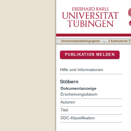
Tradition und Fortschritt 
DSpace Repositorium (Manakin b
Heilsgeschichte / Golo M
Universitätsbibliographie
→
2 Katholisch-T
PUBLIKATION MELDEN
Hilfe und Informationen
Stöbern
Dokumentanzeige
Erscheinungsdatum
Autoren
Titel
DDC-Klassifikation