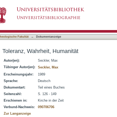
ität
asiert)
heologische Fakultät
→
Dokumentanzeige
Toleranz, Wahrheit, Humanität
Autor(en):
Seckler, Max
Tübinger Autor(en):
Seckler, Max
Erscheinungsjahr:
1989
Sprache:
Deutsch
Dokumentart:
Teil eines Buches
Seitenzahl:
S. 126 - 149
Erschienen in:
Kirche in der Zeit
Verbund-Nachweis:
090706706
Zur Langanzeige