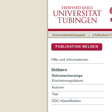
Toleranz, Wahrheit, Human
DSpace Repositorium (Manakin b
Universitätsbibliographie
→
2 Katholisch-T
PUBLIKATION MELDEN
Hilfe und Informationen
Stöbern
Dokumentanzeige
Erscheinungsdatum
Autoren
Titel
DDC-Klassifikation