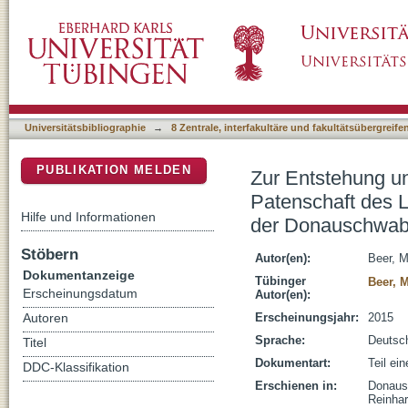
Zur Entstehung und Beharrlichkeit von Gesch
DSpace Repositorium (Manakin basiert)
Württemberg über die "Volksgruppe der Do
Universitätsbibliographie
→
8 Zentrale, interfakultäre und fakultätsübergreif
PUBLIKATION MELDEN
Zur Entstehung un
Patenschaft des 
Hilfe und Informationen
der Donauschwab
Stöbern
Autor(en):
Beer, M
Dokumentanzeige
Tübinger
Beer, 
Erscheinungsdatum
Autor(en):
Erscheinungsjahr:
2015
Autoren
Sprache:
Deutsc
Titel
Dokumentart:
Teil ei
DDC-Klassifikation
Erschienen in:
Donaus
Reinhar