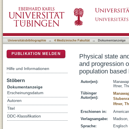
Physical state and viral load as predictive 
DSpace Repositorium (Manakin basiert)
positive cervical lesions : results from a po
Universitätsbibliographie
→
4 Medizinische Fakultät
→
Dokumentanzeige
PUBLIKATION MELDEN
Physical state and
and progression of
Hilfe und Informationen
population based 
Stöbern
Autor(en):
Manawapa
Iftner, T
Dokumentanzeige
Erscheinungsdatum
Tübinger
Manawapa
Autor(en):
Stubenra
Autoren
Iftner, 
Titel
Erschienen in:
American 
DDC-Klassifikation
Verlagsangabe:
Madison, 
Sprache:
Englisch