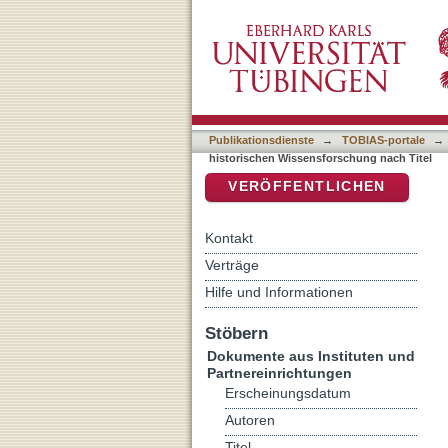
Auflistung Beiträge zur h
DSpace Repositorium (Manakin b
Publikationsdienste
→
TOBIAS-portale
→
historischen Wissensforschung nach Titel
VERÖFFENTLICHEN
Kontakt
Verträge
Hilfe und Informationen
Stöbern
Dokumente aus Instituten und
Partnereinrichtungen
Erscheinungsdatum
Autoren
Titel