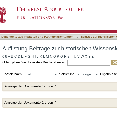
istorischen Wissensforschung nach Titel
asiert)
Dokumente aus Instituten und Partnereinrichtungen
→
Beiträge zur historische
Auflistung Beiträge zur historischen Wissensf
0-9
A
B
C
D
E
F
G
H
I
J
K
L
M
N
O
P
Q
R
S
T
U
V
W
X
Y
Z
Oder geben Sie die ersten Buchstaben ein:
Sortiert nach:
Sortierung:
Ergebniss
Anzeige der Dokumente 1-0 von 7
Anzeige der Dokumente 1-0 von 7