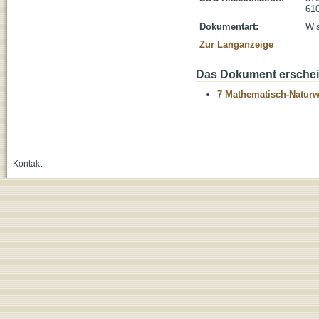
610
Dokumentart:
Wis
Zur Langanzeige
Das Dokument erschein
7 Mathematisch-Naturwi
Kontakt