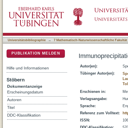
Immunoprecipitation-based analysis of protein
DSpace Repositorium (Manakin basiert)
Universitätsbibliographie
→
7 Mathematisch-Naturwissenschaftliche Fakultät
PUBLIKATION MELDEN
Immunoprecipitatio
Autor(en):
Spe
Hilfe und Informationen
Tübinger Autor(en):
Sp
La
Stöbern
Tol
Dokumentanzeige
Erschienen in:
Met
Erscheinungsdatum
Verlagsangabe:
Hu
Autoren
Sprache:
Eng
Titel
Referenz zum Volltext:
htt
DDC-Klassifikation
ISSN:
10
DDC-Klassifikation:
570