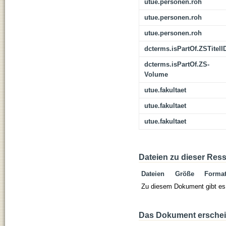
utue.personen.roh
utue.personen.roh
utue.personen.roh
dcterms.isPartOf.ZSTitelI
dcterms.isPartOf.ZS-
Volume
utue.fakultaet
utue.fakultaet
utue.fakultaet
Dateien zu dieser Res
Dateien
Größe
Forma
Zu diesem Dokument gibt es 
Das Dokument erschein