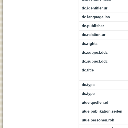
dc.identifier.uri
dc.language.iso
dc.publisher
dc.relation.uri
dc.rights
dc.subject.ddc
dc.subject.ddc
dc.title
dc.type
dc.type
utue.quellen.id
utue.publikation.seiten
utue.personen.roh