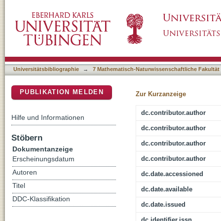
Genetic Inducible Fate Mapping in Adult M
DSpace Repositorium (Manakin basiert)
Universitätsbibliographie
→
7 Mathematisch-Naturwissenschaftliche Fakultät
PUBLIKATION MELDEN
Zur Kurzanzeige
dc.contributor.author
Hilfe und Informationen
dc.contributor.author
Stöbern
dc.contributor.author
Dokumentanzeige
dc.contributor.author
Erscheinungsdatum
Autoren
dc.date.accessioned
Titel
dc.date.available
DDC-Klassifikation
dc.date.issued
dc.identifier.issn