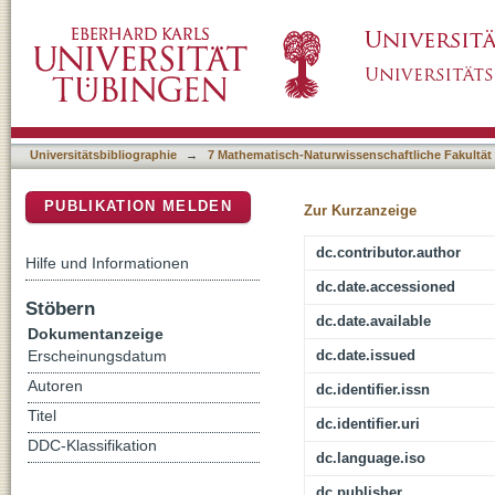
Generalized Elimination Inferences, Higher-L
DSpace Repositorium (Manakin basiert)
Interpretation of the Sequent Calculus
Universitätsbibliographie
→
7 Mathematisch-Naturwissenschaftliche Fakultät
PUBLIKATION MELDEN
Zur Kurzanzeige
dc.contributor.author
Hilfe und Informationen
dc.date.accessioned
Stöbern
dc.date.available
Dokumentanzeige
dc.date.issued
Erscheinungsdatum
Autoren
dc.identifier.issn
Titel
dc.identifier.uri
DDC-Klassifikation
dc.language.iso
dc.publisher