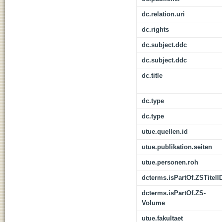
dc.relation.uri
dc.rights
dc.subject.ddc
dc.subject.ddc
dc.title
dc.type
dc.type
utue.quellen.id
utue.publikation.seiten
utue.personen.roh
dcterms.isPartOf.ZSTitelI
dcterms.isPartOf.ZS-
Volume
utue.fakultaet