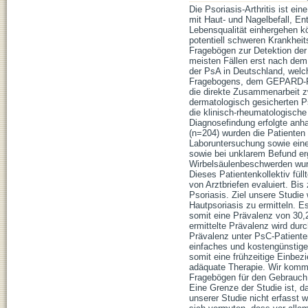
Die Psoriasis-Arthritis ist ei
mit Haut- und Nagelbefall, Ent
Lebensqualität einhergehen k
potentiell schweren Krankhei
Fragebögen zur Detektion der
meisten Fällen erst nach dem A
der PsA in Deutschland, welch
Fragebogens, dem GEPARD-Fra
die direkte Zusammenarbeit z
dermatologisch gesicherten P
die klinisch-rheumatologisch
Diagnosefindung erfolgte anh
(n=204) wurden die Patienten 
Laboruntersuchung sowie eine 
sowie bei unklarem Befund e
Wirbelsäulenbeschwerden wurd
Dieses Patientenkollektiv fül
von Arztbriefen evaluiert. Bi
Psoriasis. Ziel unsere Studie
Hautpsoriasis zu ermitteln. 
somit eine Prävalenz von 30,
ermittelte Prävalenz wird dur
Prävalenz unter PsC-Patiente
einfaches und kostengünstiges
somit eine frühzeitige Einbez
adäquate Therapie. Wir komm
Fragebögen für den Gebrauch u
Eine Grenze der Studie ist, d
unserer Studie nicht erfasst 