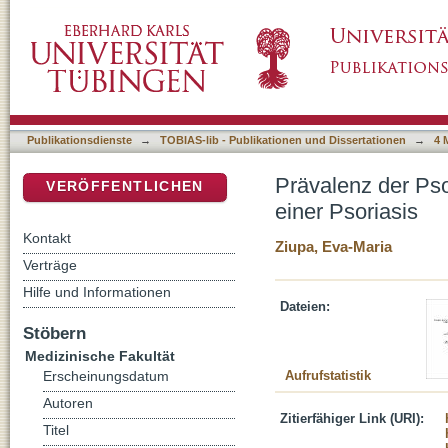
Prävalenz der Psoriasis-Arthritis bei dermato
DSpace Repositorium (Manakin basiert)
Publikationsdienste
→
TOBIAS-lib - Publikationen und Dissertationen
→
4 
Prävalenz der Pso
VERÖFFENTLICHEN
einer Psoriasis
Kontakt
Ziupa, Eva-Maria
Verträge
Hilfe und Informationen
Dateien:
Stöbern
Medizinische Fakultät
Aufrufstatistik
Erscheinungsdatum
Autoren
Zitierfähiger Link (URI):
Titel