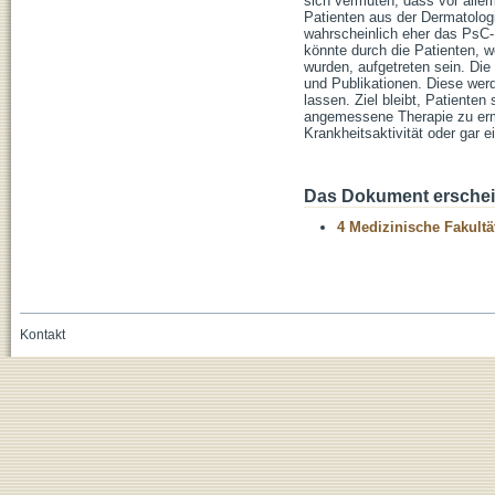
sich vermuten, dass vor allem
Patienten aus der Dermatologi
wahrscheinlich eher das PsC-K
könnte durch die Patienten, w
wurden, aufgetreten sein. Die
und Publikationen. Diese wer
lassen. Ziel bleibt, Patiente
angemessene Therapie zu ermö
Krankheitsaktivität oder gar 
Das Dokument erschein
4 Medizinische Fakultä
Kontakt