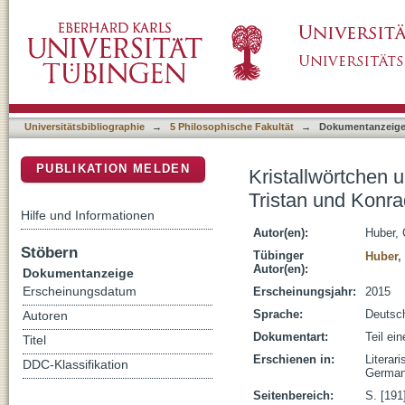
Kristallwörtchen und das Stilprogramm der pe
DSpace Repositorium (Manakin basiert)
Goldener Schmiede
Universitätsbibliographie
→
5 Philosophische Fakultät
→
Dokumentanzeig
PUBLIKATION MELDEN
Kristallwörtchen u
Tristan und Konr
Hilfe und Informationen
Autor(en):
Huber, 
Stöbern
Tübinger
Huber,
Autor(en):
Dokumentanzeige
Erscheinungsdatum
Erscheinungsjahr:
2015
Sprache:
Deutsc
Autoren
Dokumentart:
Teil ei
Titel
Erschienen in:
Literar
DDC-Klassifikation
German 
Seitenbereich:
S. [191