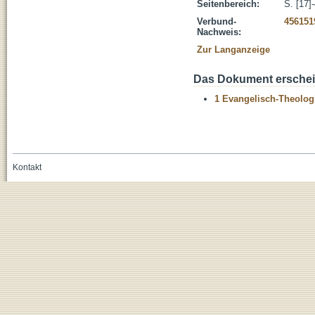
Seitenbereich:
S. [17]
Verbund-
456151
Nachweis:
Zur Langanzeige
Das Dokument erschein
1 Evangelisch-Theolog
Kontakt