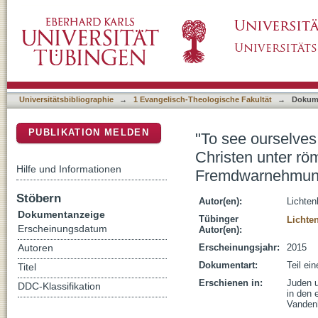
"To see ourselves as others see us" (Robert 
DSpace Repositorium (Manakin basiert)
Herrschaft: Selbstwahrnehmung und Frem
Universitätsbibliographie
→
1 Evangelisch-Theologische Fakultät
→
Dokum
PUBLIKATION MELDEN
"To see ourselves
Christen unter r
Hilfe und Informationen
Fremdwarnehmu
Stöbern
Autor(en):
Lichten
Dokumentanzeige
Tübinger
Lichte
Erscheinungsdatum
Autor(en):
Erscheinungsjahr:
2015
Autoren
Dokumentart:
Teil ei
Titel
Erschienen in:
Juden 
DDC-Klassifikation
in den 
Vanden