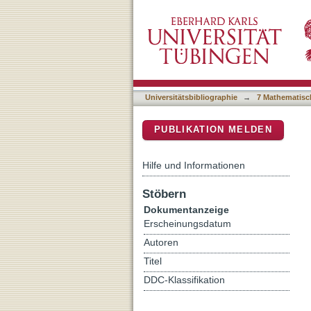
An abbreviated German ve
DSpace Repositorium (Manakin b
caregivers of relatives w
Universitätsbibliographie
→
7 Mathematisc
PUBLIKATION MELDEN
Hilfe und Informationen
Stöbern
Dokumentanzeige
Erscheinungsdatum
Autoren
Titel
DDC-Klassifikation