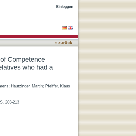
ire among informal
Einloggen
« zurück
e of Competence
elatives who had a
emens
;
Hautzinger, Martin
;
Pfeiffer, Klaus
 S. 203-213