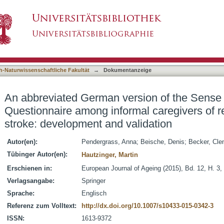
rsion of the Sense of Competence Questionna
asiert)
ho had a stroke: development and validation
h-Naturwissenschaftliche Fakultät
→
Dokumentanzeige
An abbreviated German version of the Sens
Questionnaire among informal caregivers of r
stroke: development and validation
Autor(en):
Pendergrass, Anna
;
Beische, Denis
;
Becker, Cl
Tübinger Autor(en):
Hautzinger, Martin
Erschienen in:
European Journal of Ageing (2015), Bd. 12, H. 3,
Verlagsangabe:
Springer
Sprache:
Englisch
Referenz zum Volltext:
http://dx.doi.org/10.1007/s10433-015-0342-3
ISSN:
1613-9372