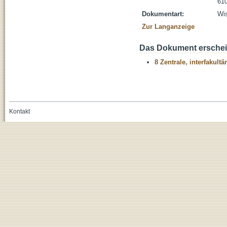
610
Dokumentart:
Wis
Zur Langanzeige
Das Dokument erschein
8 Zentrale, interfakult
Kontakt