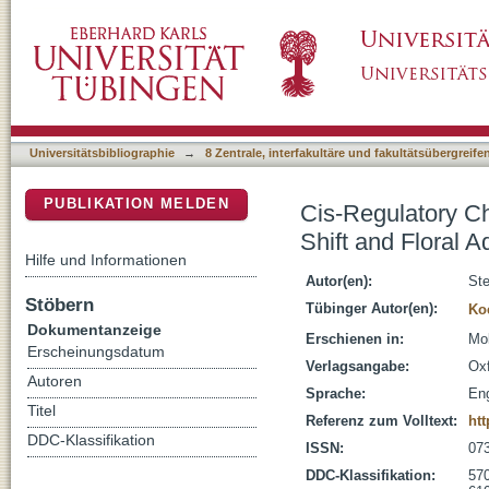
Cis-Regulatory Changes Associated with a Re
DSpace Repositorium (Manakin basiert)
Capsella
Universitätsbibliographie
→
8 Zentrale, interfakultäre und fakultätsübergreif
PUBLIKATION MELDEN
Cis-Regulatory C
Shift and Floral A
Hilfe und Informationen
Autor(en):
Ste
Stöbern
Tübinger Autor(en):
Ko
Dokumentanzeige
Erschienen in:
Mol
Erscheinungsdatum
Verlagsangabe:
Oxf
Autoren
Sprache:
Eng
Titel
Referenz zum Volltext:
ht
DDC-Klassifikation
ISSN:
07
DDC-Klassifikation:
570