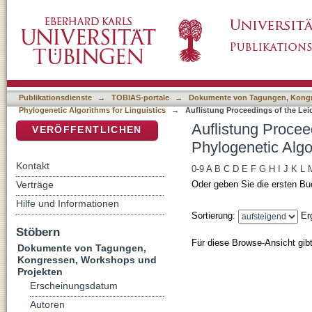
Auflistung Proceedings of the Leiden Worksh
DSpace Repositorium (Manakin basiert)
Linguistics nach DDC-Klassifikation
Publikationsdienste
→
TOBIAS-portale
→
Dokumente von Tagungen, Kongr
Phylogenetic Algorithms for Linguistics
→
Auflistung Proceedings of the Le
Auflistung Procee
VERÖFFENTLICHEN
Phylogenetic Algo
Kontakt
0-9
A
B
C
D
E
F
G
H
I
J
K
L
Verträge
Oder geben Sie die ersten Bu
Hilfe und Informationen
Sortierung:
Er
Stöbern
Für diese Browse-Ansicht gib
Dokumente von Tagungen,
Kongressen, Workshops und
Projekten
Erscheinungsdatum
Autoren