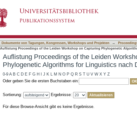
 the Leiden Workshop on Capturing Phylogeneti
asiert)
sifikation
Dokumente von Tagungen, Kongressen, Workshops und Projekten
→
Proceeding
Auflistung Proceedings of the Leiden Workshop on Capturing Phylogenetic Algorithm
Auflistung Proceedings of the Leiden Worksh
Phylogenetic Algorithms for Linguistics nach 
0-9
A
B
C
D
E
F
G
H
I
J
K
L
M
N
O
P
Q
R
S
T
U
V
W
X
Y
Z
Oder geben Sie die ersten Buchstaben ein:
Sortierung:
Ergebnisse:
Für diese Browse-Ansicht gibt es keine Ergebnisse.