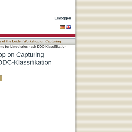
c Algorithms for
Einloggen
s of the Leiden Workshop on Capturing
s for Linguistics nach DDC-Klassifikation
op on Capturing
DDC-Klassifikation