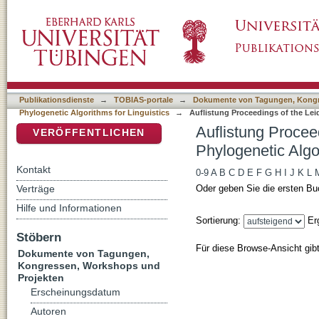
Auflistung Proceedings of the Leiden Worksh
DSpace Repositorium (Manakin basiert)
Linguistics nach DDC-Klassifikation
Publikationsdienste
→
TOBIAS-portale
→
Dokumente von Tagungen, Kongr
Phylogenetic Algorithms for Linguistics
→
Auflistung Proceedings of the Le
Auflistung Procee
VERÖFFENTLICHEN
Phylogenetic Algo
Kontakt
0-9
A
B
C
D
E
F
G
H
I
J
K
L
Verträge
Oder geben Sie die ersten Bu
Hilfe und Informationen
Sortierung:
Er
Stöbern
Für diese Browse-Ansicht gib
Dokumente von Tagungen,
Kongressen, Workshops und
Projekten
Erscheinungsdatum
Autoren