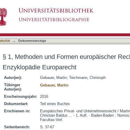
n europäischer Rechtsangleichung
asiert)
akultät
→
Dokumentanzeige
§ 1, Methoden und Formen europäischer Rec
Enzyklopädie Europarecht
Autor(en):
Gebauer, Martin
;
Teichmann, Christoph
Tübinger
Gebauer, Martin
Autor(en):
Erscheinungsjahr:
2016
Dokumentart:
Teil eines Buches
Erschienen in:
Europäisches Privat- und Unternehmensrecht / Marti
Christian Baldus ... - 1. Aufl. - Baden-Baden : Nomos;
Facultas-Verl.
Seitenbereich:
S. 37-67